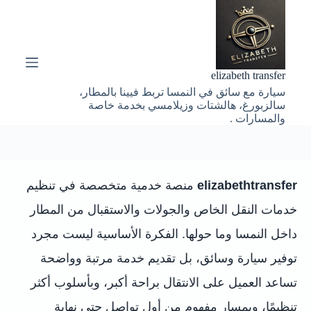
ا
ل
ت
ج
ا
elizabeth transfer
و
سيارة مع سائق في النمسا تربط فيينا بالمطار،
ز
سالزبورغ، هالشتات وزيلامسي بخدمة خاصة
إ
والمسارات .
ل
ى
ا
ل
م
elizabethtransfer
منصة خدمية متخصصة في تنظيم
ح
ت
خدمات النقل الخاص والجولات والاستقبال من المطار
و
ى
داخل النمسا وما حولها. الفكرة الأساسية ليست مجرد
توفير سيارة وسائق، بل تقديم خدمة مرتبة وواضحة
تساعد العميل على الانتقال براحة أكبر، وبأسلوب أكثر
تنظيمًا، وبمسار مفهوم من أول تواصل حتى نهاية