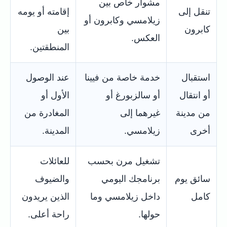
مشوار خاص بين
تنقل إلى
إقامته أو يومه
زيلامسي وكابرون أو
كابرون
بين
العكس.
المنطقتين.
استقبال
خدمة خاصة من فيينا
عند الوصول
أو انتقال
أو سالزبورغ أو
الأول أو
من مدينة
غيرهما إلى
المغادرة من
أخرى
زيلامسي.
المدينة.
تشغيل مرن بحسب
للعائلات
سائق يوم
برنامجك اليومي
والضيوف
كامل
داخل زيلامسي وما
الذين يريدون
حولها.
راحة أعلى.