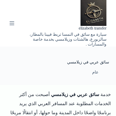
ا
ل
ت
ج
ا
elizabeth transfer
و
سيارة مع سائق في النمسا تربط فيينا بالمطار،
ز
سالزبورغ، هالشتات وزيلامسي بخدمة خاصة
إ
والمسارات .
ل
ى
ا
ل
سائق عربي في زيلامسي
م
ح
عام
ت
و
ى
خدمة
سائق عربي في زيلامسي
أصبحت من أكثر
الخدمات المطلوبة عند المسافر العربي الذي يريد
برنامجًا واضحًا داخل المدينة وما حولها، أو انتقالًا مريحًا