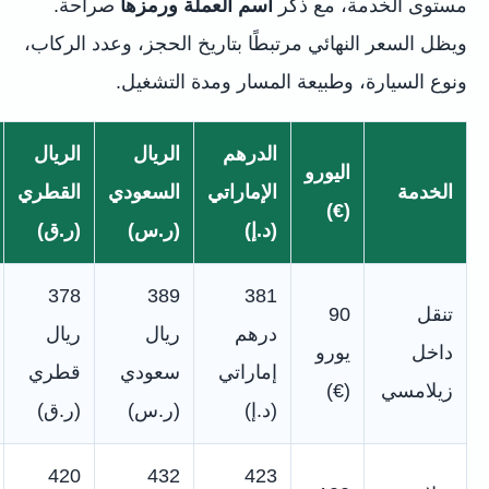
مستوى الخدمة، مع ذكر
اسم العملة ورمزها
صراحة.
ويظل السعر النهائي مرتبطًا بتاريخ الحجز، وعدد الركاب،
ونوع السيارة، وطبيعة المسار ومدة التشغيل.
الدرهم
الريال
الريال
اليورو
الخدمة
الإماراتي
السعودي
القطري
(€)
(د.إ)
(ر.س)
(ر.ق)
378
389
381
تنقل
90
درهم
ريال
ريال
داخل
يورو
إماراتي
سعودي
قطري
زيلامسي
(€)
(د.إ)
(ر.س)
(ر.ق)
420
432
423